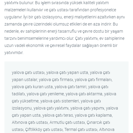
yalıtımı bulunur. Bu işlem sırasında yüksek kaliteli yalıtım
malzemeleri kullanılır ve çatı ustası tarafından profesyonelce
uygulanır. İyi bir çatı izolasyonu, enerji maliyetlerini azaltırken aynı
zamanda çevre üzerindeki olumsuz etkileri de en aza indirir. Bu
nedenle, ev sahiplerinin enerji tasarruflu ve çevre dostu bir yaşam
tarzını benimsemelerine yardımcı olur. Çatı yalıtımı, ev sahiplerine
uzun vadeli ekonomik ve çevresel faydalar sağlayan önemli bir
yatırımdır.
yalova çatı ustası, yalova çatı yapan usta, yalova çatı
yapan ustalar, yalova çatı firması, yalova çatı firmaları,
yalova çatı kuran usta, yalova çatı tamiri, yalova çatı
tadilatı, yalova çatı yenileme, yalova çatı aktarma, yalova
çatı yükseltme, yalova çatı sistemleri, yalova çatı
izolasyonu, yalova çatı yalıtımı, yalova çatı yapımı, yalova
çatı yapan usta, yalova çatı teras, yalova çatı kaplama,
Altınova çatı ustası, Armutlu çatı ustası, Çınarcık çatı
ustası, Çiftlikköy çatı ustası, Termal çatı ustası, Altınova