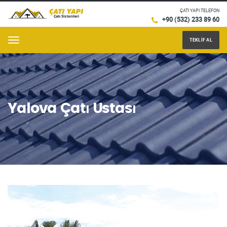
ÇATI YAPI
TELEFON
+90 (532) 233 89 60
TEKLIF AL
Menu
Yalova Çatı Ustası