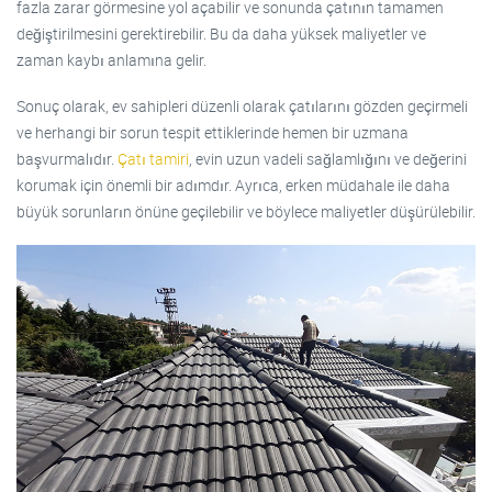
fazla zarar görmesine yol açabilir ve sonunda çatının tamamen
değiştirilmesini gerektirebilir. Bu da daha yüksek maliyetler ve
zaman kaybı anlamına gelir.
Sonuç olarak, ev sahipleri düzenli olarak çatılarını gözden geçirmeli
ve herhangi bir sorun tespit ettiklerinde hemen bir uzmana
başvurmalıdır.
Çatı tamiri
, evin uzun vadeli sağlamlığını ve değerini
korumak için önemli bir adımdır. Ayrıca, erken müdahale ile daha
büyük sorunların önüne geçilebilir ve böylece maliyetler düşürülebilir.