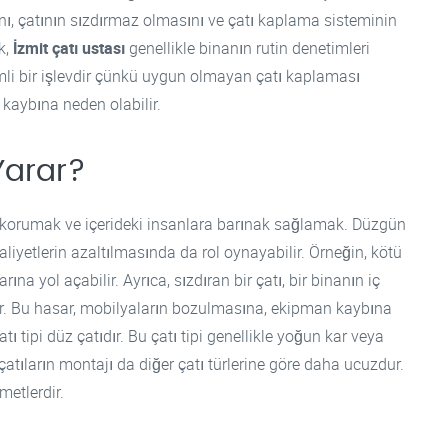
, çatının sızdırmaz olmasını ve çatı kaplama sisteminin
k,
İzmit çatı ustası
genellikle binanın rutin denetimleri
emli bir işlevdir çünkü uygun olmayan çatı kaplaması
 kaybına neden olabilir.
Yarar?
n korumak ve içerideki insanlara barınak sağlamak. Düzgün
 maliyetlerin azaltılmasında da rol oynayabilir. Örneğin, kötü
na yol açabilir. Ayrıca, sızdıran bir çatı, bir binanın iç
r. Bu hasar, mobilyaların bozulmasına, ekipman kaybına
tı tipi düz çatıdır. Bu çatı tipi genellikle yoğun kar veya
tıların montajı da diğer çatı türlerine göre daha ucuzdur.
metlerdir.