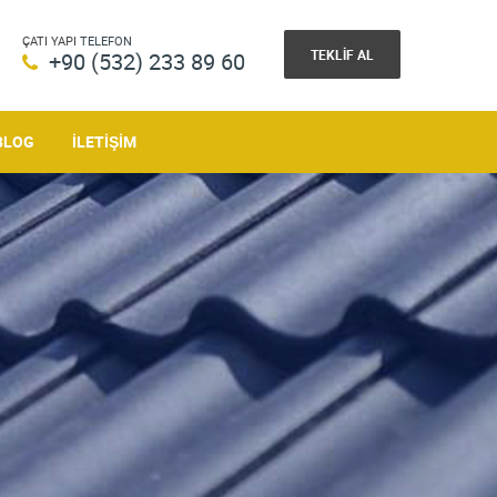
ÇATI YAPI
TELEFON
TEKLIF AL
+90 (532) 233 89 60
BLOG
İLETIŞIM