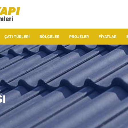
ÇATI TÜRLERI
BÖLGELER
PROJELER
FIYATLAR
ı