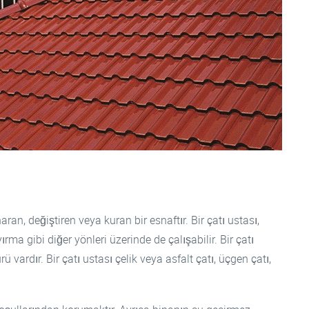
naran, değiştiren veya kuran bir esnaftır. Bir çatı ustası,
ma gibi diğer yönleri üzerinde de çalışabilir. Bir çatı
ü vardır. Bir çatı ustası çelik veya asfalt çatı, üçgen çatı,