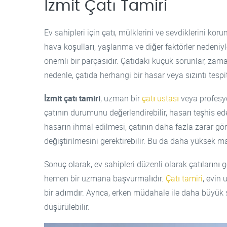
İzmit Çatı Tamiri
Ev sahipleri için çatı, mülklerini ve sevdiklerini kor
hava koşulları, yaşlanma ve diğer faktörler nedeniyl
önemli bir parçasıdır. Çatıdaki küçük sorunlar, zama
nedenle, çatıda herhangi bir hasar veya sızıntı tesp
İzmit çatı tamiri
, uzman bir
çatı ustası
veya profesyon
çatının durumunu değerlendirebilir, hasarı teşhis ede
hasarın ihmal edilmesi, çatının daha fazla zarar g
değiştirilmesini gerektirebilir. Bu da daha yüksek m
Sonuç olarak, ev sahipleri düzenli olarak çatılarını 
hemen bir uzmana başvurmalıdır.
Çatı tamiri
, evin
bir adımdır. Ayrıca, erken müdahale ile daha büyük s
düşürülebilir.