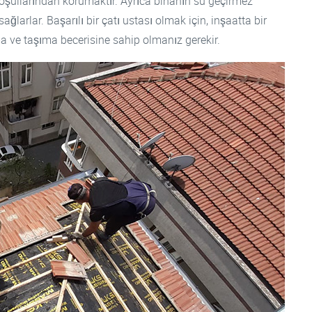
 koşullarından korumaktır. Ayrıca binanın su geçirmez
larlar. Başarılı bir çatı ustası olmak için, inşaatta bir
a ve taşıma becerisine sahip olmanız gerekir.