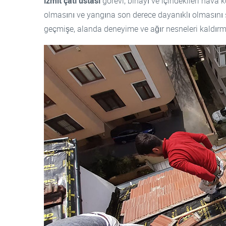
İzmit çatı ustası
görevi, binayı ve içindekileri hava
olmasını ve yangına son derece dayanıklı olmasını sağ
geçmişe, alanda deneyime ve ağır nesneleri kaldırm