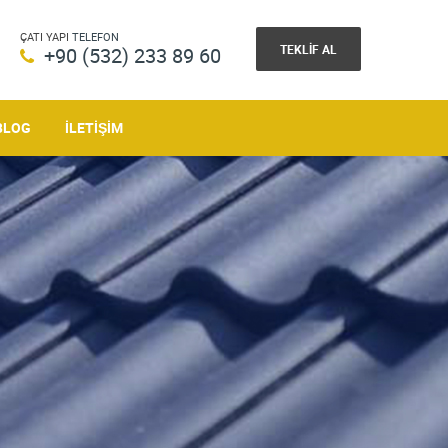
ÇATI YAPI
TELEFON
TEKLIF AL
+90 (532) 233 89 60
BLOG
İLETIŞIM