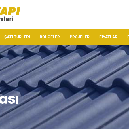
ÇATI TÜRLERI
BÖLGELER
PROJELER
FIYATLAR
ası